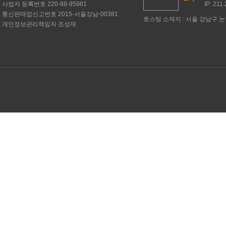
사업자 등록번호
220-88-95981
IP: 211
통신판매업신고번호
2015-서울강남-00381
호스팅 소재지 : 서울 강남구 논현
개인정보관리책임자
조성재