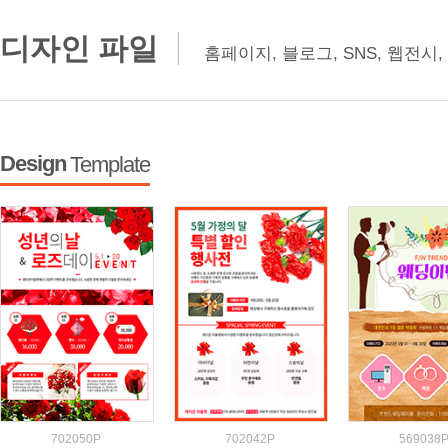
디자인 파일
홈페이지, 블로그, SNS, 웹전시, 
Design
Template
N15045019P
702050P
N15045004P
702042P
N1504500
569038