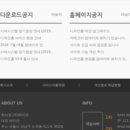
다운로드공지
홈페이지공지
더보기
더보
서버시스템 정기점검 안내 (2019-…
디자인홈 버전 업그레이드
디자인홈 서비스 종료 안내
카테고리 업데이트 패치가 있습니다.
2018. 7월 / 8월 업데이트 안…
사이트 긴급 서버 점검중 입니다.
서버시스템 정기점검 안내 (2018-…
사이트 기능 개선 추가
디자인홈 V3.0 출시 안내
디자인홈 분양몰 업데이트 패치가 있습…
회사소개
서비스이용약관
개인정보 취급방침
ABOUT US
INFO
회사명
(주)레이온
hns1.n
1차
대표
유미선
IP: 121
네임서버
주소
서울시 강남구 도곡동 411-8, 302호
hns2.n
2차