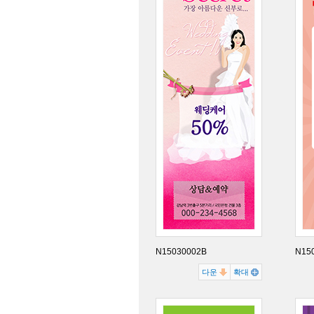
N15030002B
N15
다운
확대