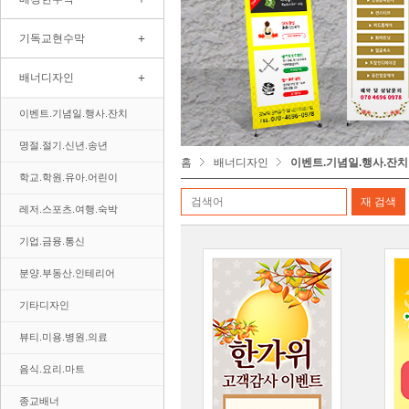
+
기독교현수막
+
배너디자인
이벤트.기념일.행사.잔치
명절.절기.신년.송년
홈
배너디자인
이벤트.기념일.행사.잔치
학교.학원.유아.어린이
레저.스포츠.여행.숙박
기업.금융.통신
분양.부동산.인테리어
기타디자인
뷰티.미용.병원.의료
음식.요리.마트
종교배너