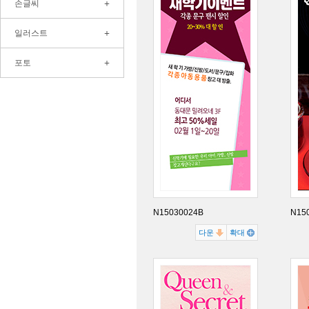
+
손글씨
+
일러스트
+
포토
N15030024B
N15
다운
확대