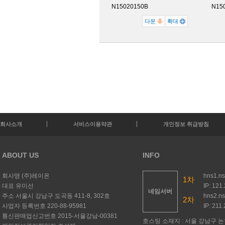
N15020150B
N15
다운
확대
회사소개
서비스이용약관
개인정보 취급방침
ABOUT US
INFO
회사명
(주)레이온
hns1.n
1차
대표
유미선
IP: 121
네임서버
주소
서울시 강남구 도곡동 411-8, 302호
hns2.n
2차
사업자 등록번호
220-88-95981
IP: 211
통신판매업신고번호
2015-서울강남-00381
호스팅 소재지 : 서울 강남구 논현