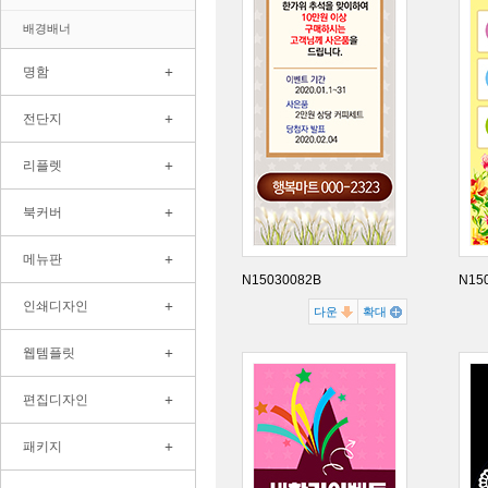
배경배너
+
명함
+
전단지
+
리플렛
+
북커버
+
메뉴판
N15030082B
N15
+
인쇄디자인
다운
확대
+
웹템플릿
+
편집디자인
+
패키지