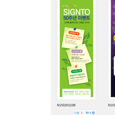
N15020110B
N15
다운
확대