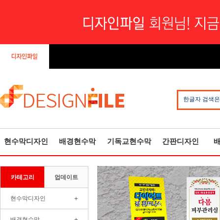
한글자 검색은
현수막디자인
배경현수막
기독교현수막
간판디자인
카테고리
업데이트
+
현수막디자인
+
배경현수막