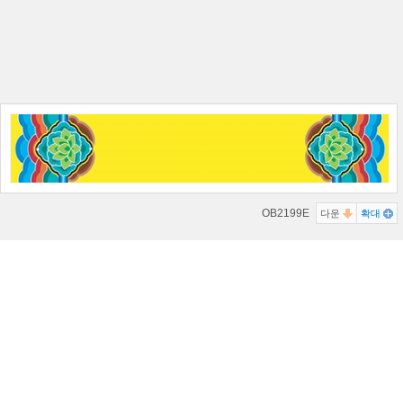
OB2199E
다운
확대