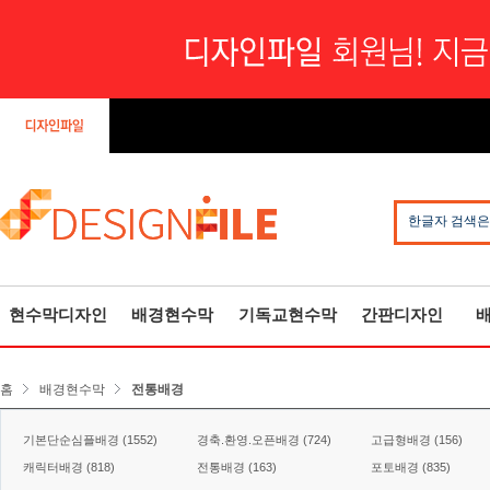
한글자 검색은
현수막디자인
배경현수막
기독교현수막
간판디자인
홈
배경현수막
전통배경
기본단순심플배경 (1552)
경축.환영.오픈배경 (724)
고급형배경 (156)
캐릭터배경 (818)
전통배경 (163)
포토배경 (835)