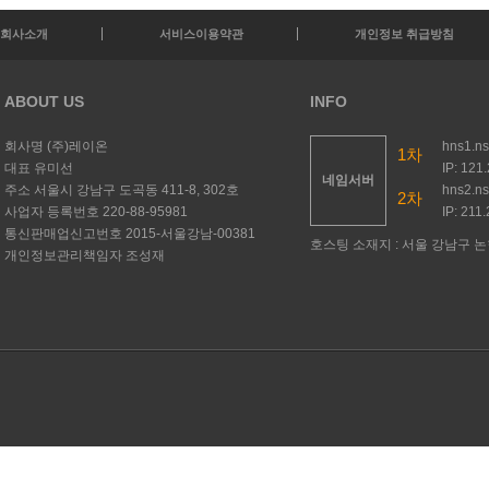
회사소개
서비스이용약관
개인정보 취급방침
ABOUT US
INFO
회사명
(주)레이온
hns1.n
1차
대표
유미선
IP: 121
네임서버
주소
서울시 강남구 도곡동 411-8, 302호
hns2.n
2차
사업자 등록번호
220-88-95981
IP: 211
통신판매업신고번호
2015-서울강남-00381
호스팅 소재지 : 서울 강남구 논현
개인정보관리책임자
조성재