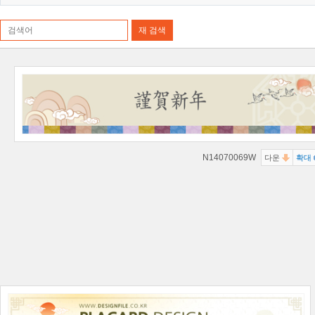
N14070069W
다운
확대