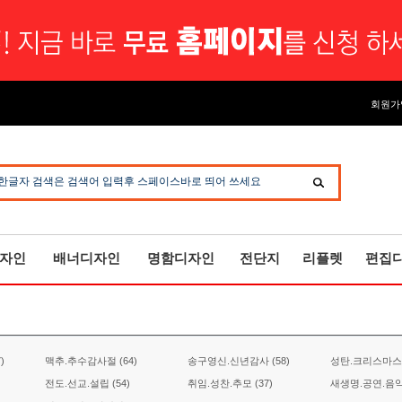
회원가
한글자 검색은 검색어 입력후 스페이스바로 띄어 쓰세요
자인
배너디자인
명함디자인
전단지
리플렛
편집
)
맥추.추수감사절 (64)
송구영신.신년감사 (58)
성탄.크리스마스 (
전도.선교.설립 (54)
취임.성찬.추모 (37)
새생명.공연.음악회