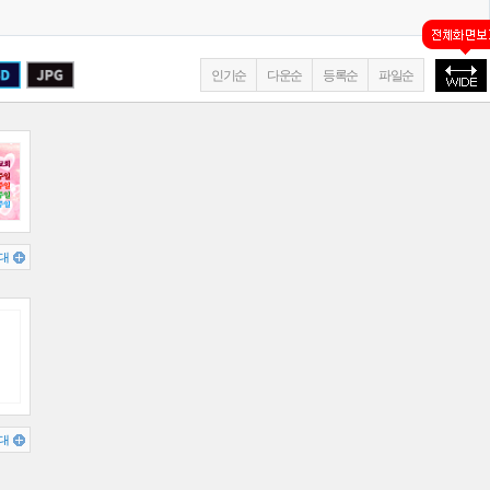
인기순
다운순
등록순
파일순
대
대