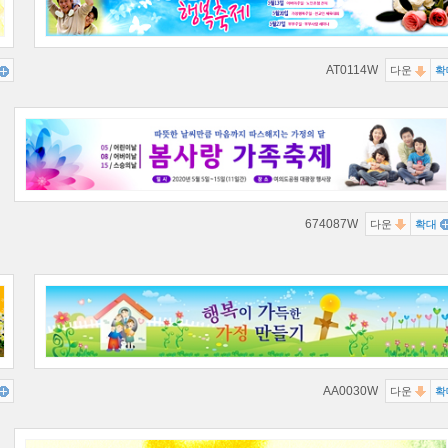
AT0114W
다운
확
674087W
다운
확대
AA0030W
다운
확