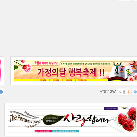
AT0113W
다운
확