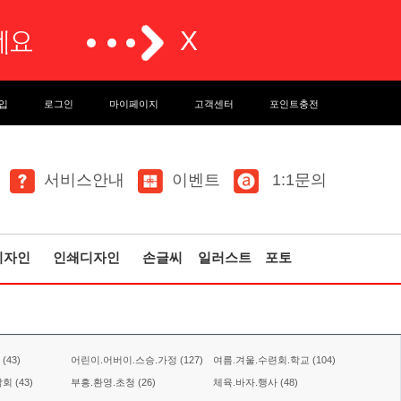
입
로그인
마이페이지
고객센터
포인트충전
서비스안내
이벤트
1:1문의
디자인
인쇄디자인
손글씨
일러스트
포토
43)
어린이.어버이.스승.가정 (127)
여름.겨울.수련회.학교 (104)
 (43)
부흥.환영.초청 (26)
체육.바자.행사 (48)