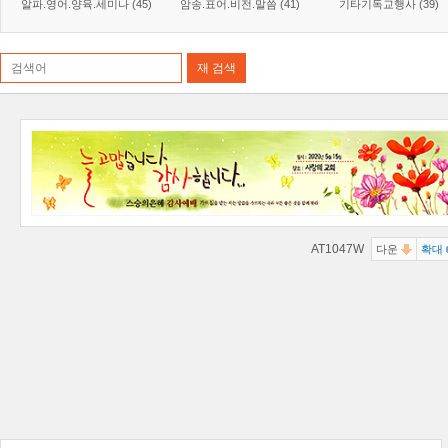
알파.영어.양육.세미나 (45)
암송.표어.비전.말씀 (41)
기타기독교행사 (39)
AT1047W
다운
확대