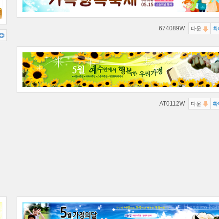
674089W
다운
확
AT0112W
다운
확