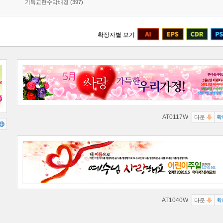
기독교현수막배경 (397)
확장자별 보기
AT0117W
다운
확
AT1040W
다운
확