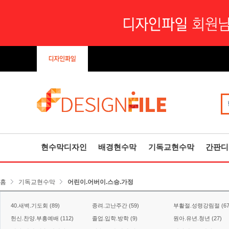
현수막디자인
배경현수막
기독교현수막
간판디
홈
기독교현수막
어린이.어버이.스승.가정
40.새벽.기도회 (89)
종려.고난주간 (59)
부활절.성령강림절 (67
헌신.찬양.부흥예배 (112)
졸업.입학.방학 (9)
원아.유년.청년 (27)