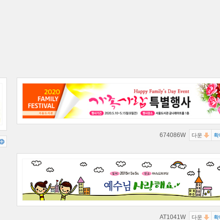
674086W
다운
확
AT1041W
다운
확