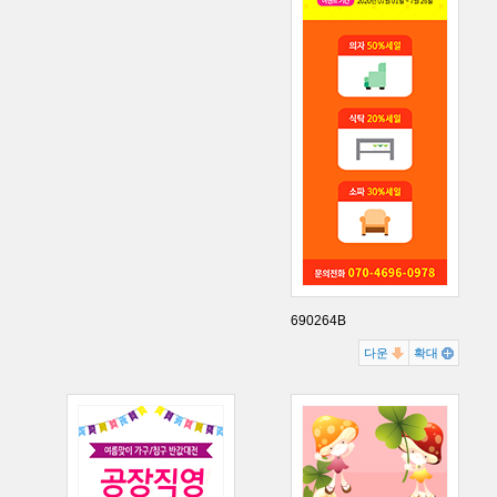
690264B
다운
확대