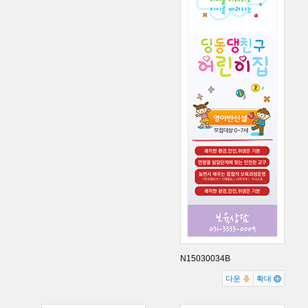
N15030034B
다운
확대