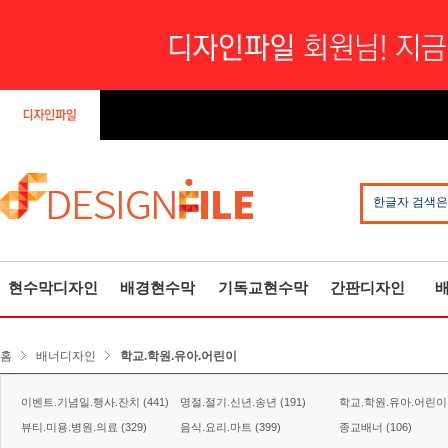
한글자 검색은
현수막디자인
배경현수막
기독교현수막
간판디자인
홈
배너디자인
학교.학원.유아.어린이
이벤트.기념일.행사.잔치 (441)
명절.절기.신년.송년 (191)
학교.학원.유아.어린이 (
뷰티.미용.병원.의료 (329)
음식.요리.마트 (399)
종교배너 (106)