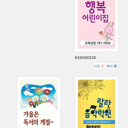
N15030031B
다운
확대