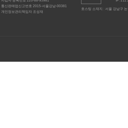
사업자 등록번호
220-88-95981
IP: 211
통신판매업신고번호
2015-서울강남-00381
호스팅 소재지 : 서울 강남구 논현
개인정보관리책임자
조성재