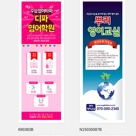
690383B
N15030087B