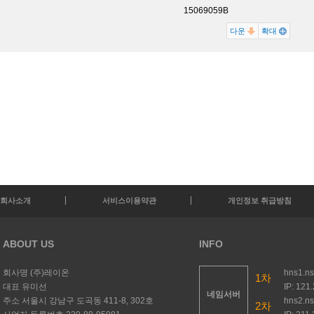
15069059B
다운
확대
회사소개
서비스이용약관
개인정보 취급방침
ABOUT US
INFO
회사명
(주)레이온
hns1.n
1차
대표
유미선
IP: 121
네임서버
주소
서울시 강남구 도곡동 411-8, 302호
hns2.n
2차