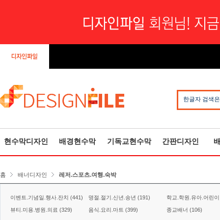
한글자 검색은
현수막디자인
배경현수막
기독교현수막
간판디자인
홈
배너디자인
레저.스포츠.여행.숙박
이벤트.기념일.행사.잔치 (441)
명절.절기.신년.송년 (191)
학교.학원.유아.어린이 (
뷰티.미용.병원.의료 (329)
음식.요리.마트 (399)
종교배너 (106)