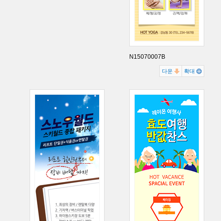
N15070007B
다운
확대