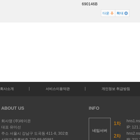
690146B
다운
확대
회사소개
서비스이용약관
개인정보 취급방침
ABOUT US
INFO
회사명
(주)레이온
hns1.n
1차
대표
유미선
IP: 121
네임서버
주소
서울시 강남구 도곡동 411-8, 302호
hns2.n
2차
사업자 등록번호
220-88-95981
IP: 211