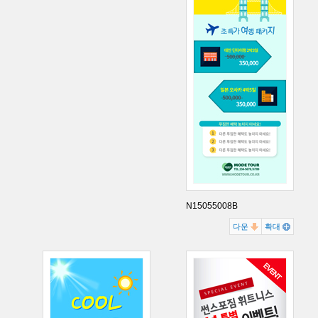
N15055008B
다운
확대