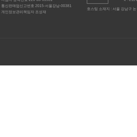
통신판매업신고번호
2015-서울강남-00381
호스팅 소재지 : 서울 강남구 논현
개인정보관리책임자
조성재