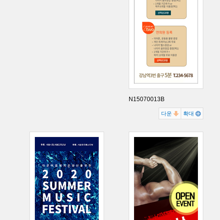
N15070013B
다운
확대