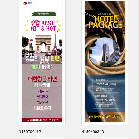
N15070046B
N15040034B