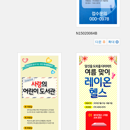
N15020064B
다운
확대