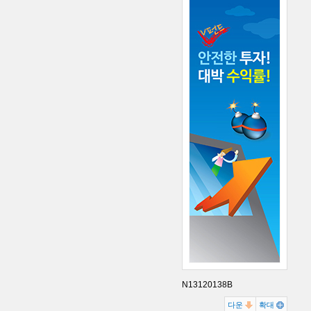
N13120138B
다운
확대