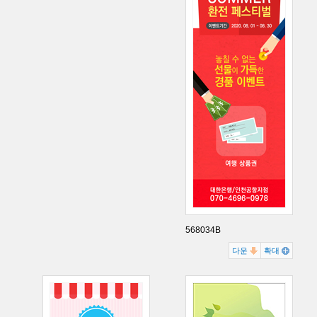
568034B
다운
확대