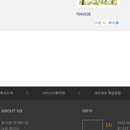
704101B
다운
확대
회사소개
서비스이용약관
개인정보 취급방침
ABOUT US
INFO
회사명
(주)레이온
hns1.n
1차
대표
유미선
IP: 121