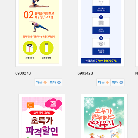
690027B
690342B
N
다운
확대
다운
확대