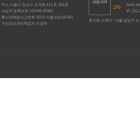
네임서버
주소
서울시 강남구 도곡동 411-8, 302호
hns2.n
2차
사업자 등록번호
220-88-95981
IP: 211
통신판매업신고번호
2015-서울강남-00381
호스팅 소재지 : 서울 강남구 논현
개인정보관리책임자
조성재