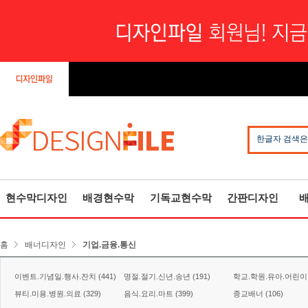
한글자 검색은
현수막디자인
배경현수막
기독교현수막
간판디자인
홈
배너디자인
기업.금융.통신
이벤트.기념일.행사.잔치 (441)
명절.절기.신년.송년 (191)
학교.학원.유아.어린이 (
뷰티.미용.병원.의료 (329)
음식.요리.마트 (399)
종교배너 (106)