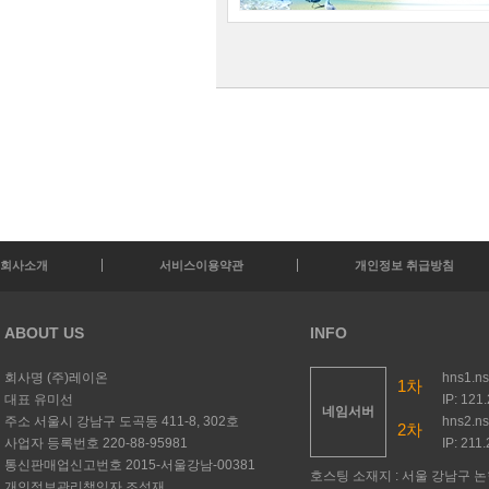
회사소개
서비스이용약관
개인정보 취급방침
ABOUT US
INFO
회사명
(주)레이온
hns1.n
1차
대표
유미선
IP: 121
네임서버
주소
서울시 강남구 도곡동 411-8, 302호
hns2.n
2차
사업자 등록번호
220-88-95981
IP: 211
통신판매업신고번호
2015-서울강남-00381
호스팅 소재지 : 서울 강남구 논현
개인정보관리책임자
조성재