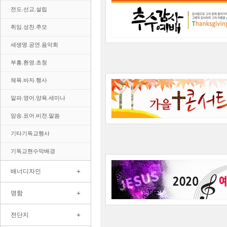
전도.선교.설립
취임.성찬.추모
새생명.공연.음악회
부흥.환영.초청
체육.바자.행사
알파.영어.양육.세미나
암송.표어.비전.말씀
기타기독교행사
기독교현수막배경
+
배너디자인
+
명함
+
전단지