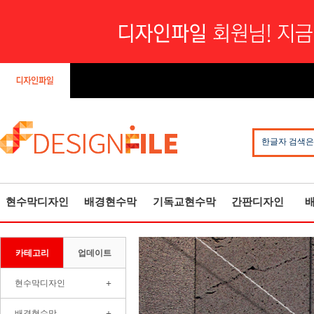
한글자 검색은
현수막디자인
배경현수막
기독교현수막
간판디자인
카테고리
업데이트
+
현수막디자인
+
배경현수막