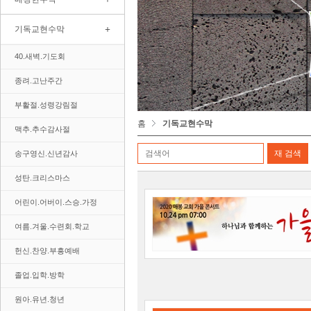
+
기독교현수막
40.새벽.기도회
종려.고난주간
부활절.성령강림절
홈
기독교현수막
맥추.추수감사절
송구영신.신년감사
성탄.크리스마스
어린이.어버이.스승.가정
여름.겨울.수련회.학교
헌신.찬양.부흥예배
졸업.입학.방학
원아.유년.청년