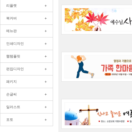
+
리플렛
+
북커버
+
메뉴판
+
인쇄디자인
+
웹템플릿
+
편집디자인
+
패키지
+
손글씨
+
일러스트
+
포토