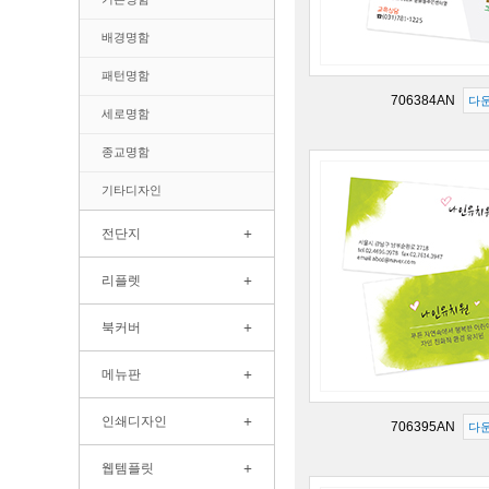
배경명함
패턴명함
706384AN
다
세로명함
종교명함
기타디자인
+
전단지
+
리플렛
+
북커버
+
메뉴판
+
인쇄디자인
706395AN
다
+
웹템플릿