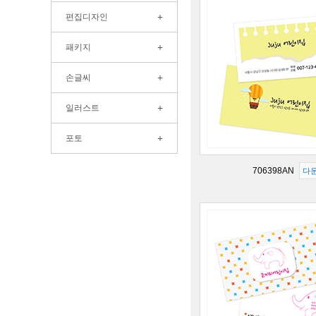
+
편집디자인
+
패키지
+
손글씨
+
일러스트
+
포토
706398AN
다