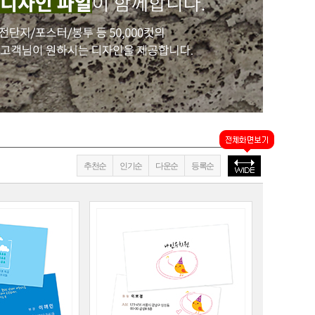
추천순
인기순
다운순
등록순