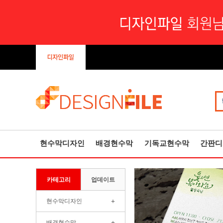
현수막디자인
배경현수막
기독교현수막
간판디
카테고리
업데이트
+
현수막디자인
+
배경현수막