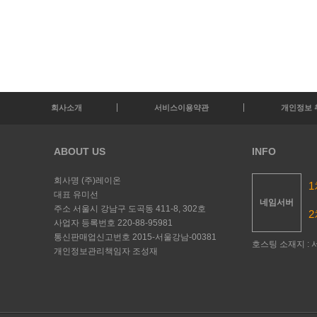
회사소개
서비스이용약관
개인정보 
ABOUT US
INFO
회사명
(주)레이온
1
대표
유미선
네임서버
주소
서울시 강남구 도곡동 411-8, 302호
2
사업자 등록번호
220-88-95981
통신판매업신고번호
2015-서울강남-00381
호스팅 소재지 : 서
개인정보관리책임자
조성재