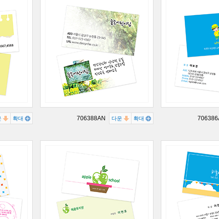
706388AN
70638
운
확대
다운
확대