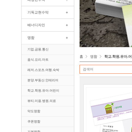
+
기독교현수막
+
배너디자인
+
명함
기업.금융.통신
홈
명함
학교.학원.유아.
음식.요리.마트
레저.스포츠.여행.숙박
분양.부동산.인테리어
학교.학원.유아.어린이
뷰티.미용.병원.의료
약도명함
쿠폰명함
기본명함