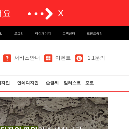
입
로그인
마이페이지
고객센터
포인트충전
서비스안내
이벤트
1:1문의
디자인
인쇄디자인
손글씨
일러스트
포토