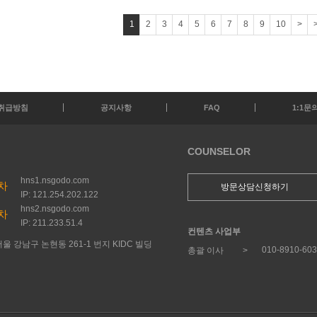
1
2
3
4
5
6
7
8
9
10
>
취급방침
공지사항
FAQ
1:1문
COUNSELOR
hns1.nsgodo.com
차
방문상담신청하기
IP: 121.254.202.122
hns2.nsgodo.com
차
IP: 211.233.51.4
컨텐츠 사업부
울 강남구 논현동 261-1 번지 KIDC 빌딩
010-8910-60
총괄 이사 >