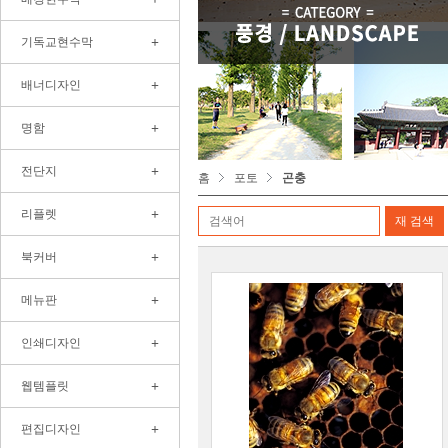
+
기독교현수막
+
배너디자인
+
명함
+
전단지
홈
포토
곤충
+
리플렛
+
북커버
+
메뉴판
+
인쇄디자인
+
웹템플릿
+
편집디자인