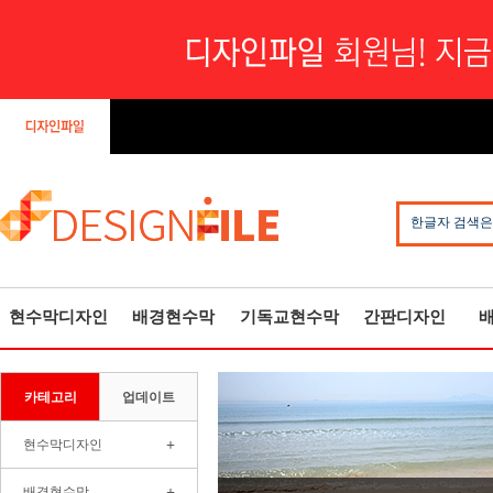
한글자 검색은
현수막디자인
배경현수막
기독교현수막
간판디자인
카테고리
업데이트
+
현수막디자인
+
배경현수막