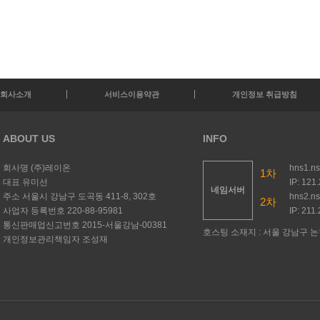
회사소개
서비스이용약관
개인정보 취급방침
ABOUT US
INFO
회사명
(주)레이온
hns1.n
1차
대표
유미선
IP: 121
네임서버
주소
서울시 강남구 도곡동 411-8, 302호
hns2.n
2차
사업자 등록번호
220-88-95981
IP: 211
통신판매업신고번호
2015-서울강남-00381
호스팅 소재지 : 서울 강남구 논현
개인정보관리책임자
조성재