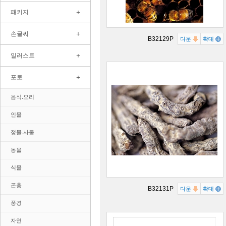
+
패키지
+
손글씨
B32129P
다운
확대
+
일러스트
+
포토
음식.요리
인물
정물.사물
동물
식물
곤충
B32131P
다운
확대
풍경
자연