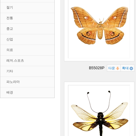
절기
전통
종교
산업
의료
레저.스포츠
B55028P
다운
확대
기타
파노라마
배경