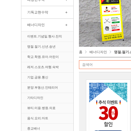
+
기독교현수막
+
배너디자인
이벤트.기념일.행사.잔치
명절.절기.신년.송년
홈
배너디자인
명절.절기.
학교.학원.유아.어린이
레저.스포츠.여행.숙박
기업.금융.통신
분양.부동산.인테리어
기타디자인
뷰티.미용.병원.의료
음식.요리.마트
종교배너