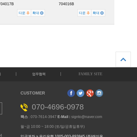
704017B
704016B
다운
확대
다운
확대
FAMILY SITE
의
업무협력
CUSTOMER
070-4696-0978
팩스
: 070-7614-3947
E-Mail :
signto@naver.com
월~금 10:00 ~ 18:00 (토/일/공휴일휴무)
34
입금계좌 > 우리은행 1005-003-893845 (주)레이온