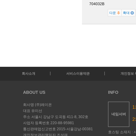
704032B
다운
확대
회사소개
서비스이용약관
개인정보 
ABOUT US
INFO
회사명
(주)레이온
1
대표
유미선
네임서버
주소
서울시 강남구 도곡동 411-8, 302호
2
사업자 등록번호
220-88-95981
통신판매업신고번호
2015-서울강남-00381
호스팅 소재지 : 서
개인정보관리책임자
조성재