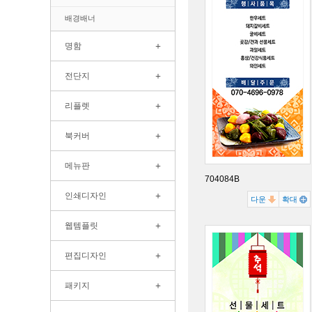
배경배너
+
명함
+
전단지
+
리플렛
+
북커버
+
메뉴판
704084B
+
인쇄디자인
다운
확대
+
웹템플릿
+
편집디자인
+
패키지