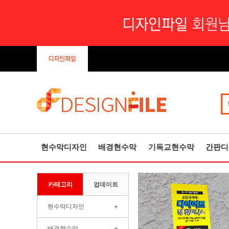
현수막디자인
배경현수막
기독교현수막
간판디
카테고리
업데이트
+
현수막디자인
+
배경현수막