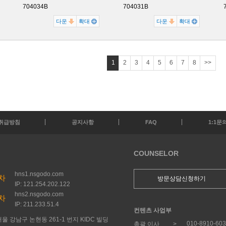
704034B
704031B
다운
확대
다운
확대
1
2
3
4
5
6
7
8
>>
취급방침
공지사항
FAQ
1:1문
COUNSELOR
hns1.nsgodo.com
차
방문상담신청하기
IP: 121.254.202.122
hns2.nsgodo.com
차
IP: 211.233.51.4
컨텐츠 사업부
울 강남구 논현동 261-1 번지 KIDC 빌딩
010-8910-60
총괄 이사 >