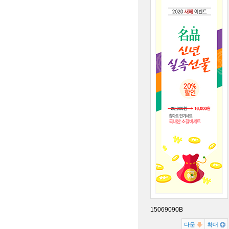
15069090B
다운
확대