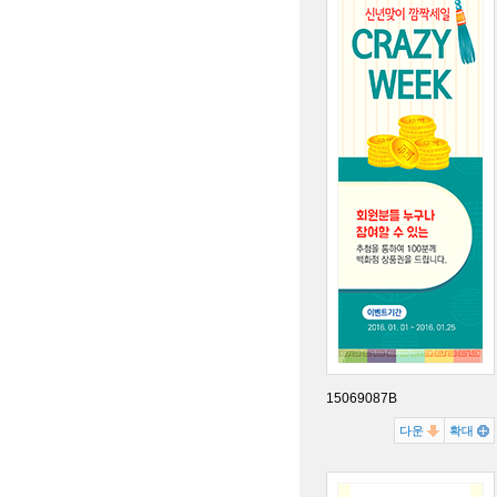
15069087B
다운
확대