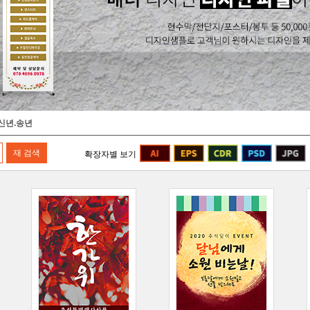
신년.송년
확장자별 보기