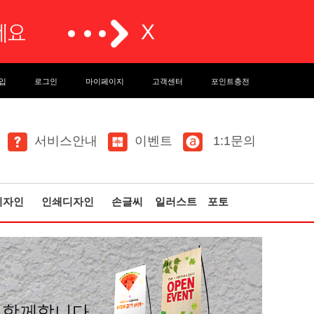
입
로그인
마이페이지
고객센터
포인트충전
서비스안내
이벤트
1:1문의
디자인
인쇄디자인
손글씨
일러스트
포토