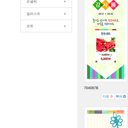
+
손글씨
+
일러스트
+
포토
704087B
다운
확대