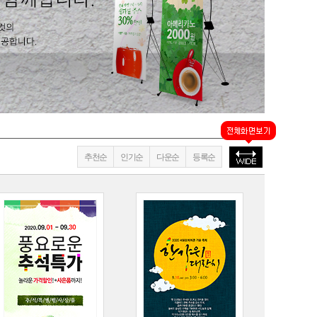
추천순
인기순
다운순
등록순