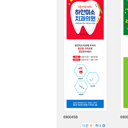
690045B
690
다운
확대