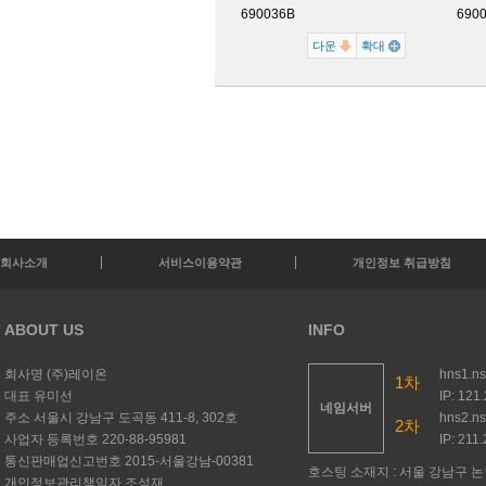
690036B
690
다운
확대
회사소개
서비스이용약관
개인정보 취급방침
ABOUT US
INFO
회사명
(주)레이온
hns1.n
1차
대표
유미선
IP: 121
네임서버
주소
서울시 강남구 도곡동 411-8, 302호
hns2.n
2차
사업자 등록번호
220-88-95981
IP: 211
통신판매업신고번호
2015-서울강남-00381
호스팅 소재지 : 서울 강남구 논현
개인정보관리책임자
조성재