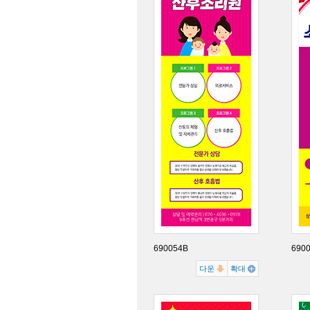
690054B
690
다운
확대