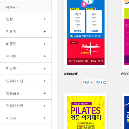
배경배너
+
명함
+
전단지
+
리플렛
+
북커버
+
메뉴판
690049B
690
+
인쇄디자인
다운
확대
+
웹템플릿
+
편집디자인
+
패키지