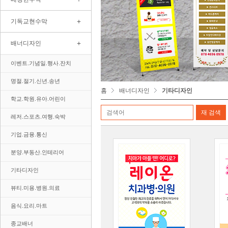
+
기독교현수막
+
배너디자인
이벤트.기념일.행사.잔치
명절.절기.신년.송년
홈
배너디자인
기타디자인
학교.학원.유아.어린이
레저.스포츠.여행.숙박
기업.금융.통신
분양.부동산.인테리어
기타디자인
뷰티.미용.병원.의료
음식.요리.마트
종교배너