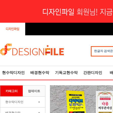
한글자 검색은
현수막디자인
배경현수막
기독교현수막
간판디자인
카테고리
업데이트
+
현수막디자인
+
배경현수막