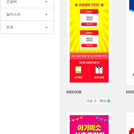
+
손글씨
+
일러스트
+
포토
690030B
690
다운
확대