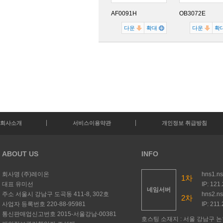
AF0091H
OB3072E
다운
확대
다운
확
회사소개
서비스이용약관
개인정보 취급방침
ABOUT US
INFO
회사명
(주)레이온
hns1.n
1차
대표
유미선
IP: 121
네임서버
주소
서울시 강남구 도곡동 411-8, 302호
hns2.n
2차
사업자 등록번호
220-88-95981
IP: 211
통신판매업신고번호
2015-서울강남-00381
호스팅 소재지 : 서울 강남구 논현