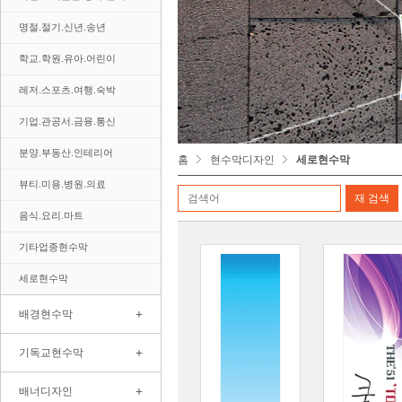
명절.절기.신년.송년
학교.학원.유아.어린이
레저.스포츠.여행.숙박
기업.관공서.금융.통신
분양.부동산.인테리어
홈
현수막디자인
세로현수막
뷰티.미용.병원.의료
음식.요리.마트
기타업종현수막
세로현수막
+
배경현수막
+
기독교현수막
+
배너디자인