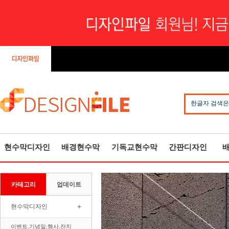
한글자 검색은
현수막디자인
배경현수막
기독교현수막
간판디자인
카테고리
업데이트
+
현수막디자인
이벤트.기념일.행사.잔치