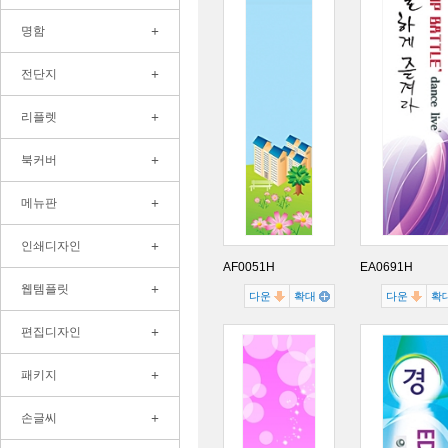
+
명함
+
전단지
+
리플렛
+
북커버
+
메뉴판
+
인쇄디자인
AF0051H
EA0691H
+
웹템플릿
다운
확대
다운
확
+
편집디자인
+
패키지
+
손글씨