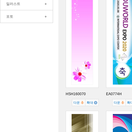
+
일러스트
+
포토
HSH160070
EA0774H
다운
확대
다운
확