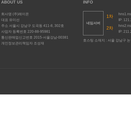
ABOUT US
INFO
회사명
(주)레이온
hns1.n
1차
대표
유미선
IP: 121
네임서버
주소
서울시 강남구 도곡동 411-8, 302호
hns2.n
2차
사업자 등록번호
220-88-95981
IP: 211
통신판매업신고번호
2015-서울강남-00381
호스팅 소재지 : 서울 강남구 논현
개인정보관리책임자
조성재