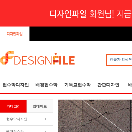
한글자 검색은
현수막디자인
배경현수막
기독교현수막
간판디자인
카테고리
업데이트
+
현수막디자인
+
배경현수막