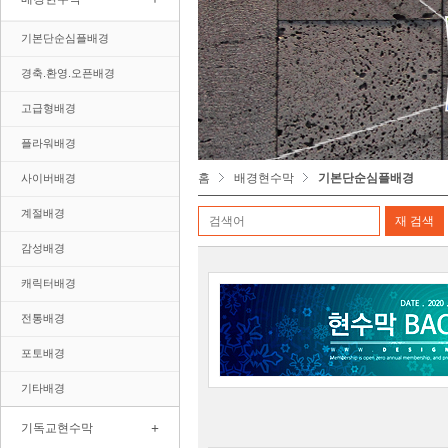
기본단순심플배경
경축.환영.오픈배경
고급형배경
플라워배경
홈
배경현수막
기본단순심플배경
사이버배경
계절배경
감성배경
캐릭터배경
전통배경
포토배경
기타배경
+
기독교현수막