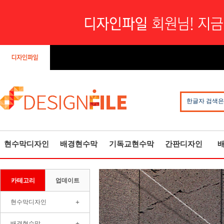
한글자 검색은
현수막디자인
배경현수막
기독교현수막
간판디자인
카테고리
업데이트
+
현수막디자인
+
배경현수막