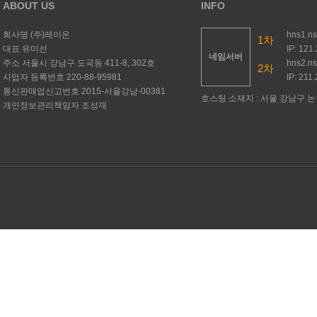
ABOUT US
INFO
회사명
(주)레이온
hns1.n
1차
대표
유미선
IP: 121
네임서버
주소
서울시 강남구 도곡동 411-8, 302호
hns2.n
2차
사업자 등록번호
220-88-95981
IP: 211
통신판매업신고번호
2015-서울강남-00381
호스팅 소재지 : 서울 강남구 논현
개인정보관리책임자
조성재