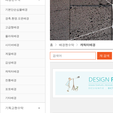
기본단순심플배경
경축.환영.오픈배경
고급형배경
플라워배경
홈
배경현수막
캐릭터배경
사이버배경
계절배경
감성배경
캐릭터배경
전통배경
포토배경
기타배경
+
기독교현수막