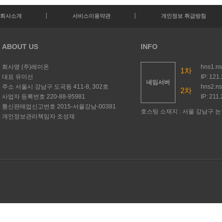
회사소개
서비스이용약관
개인정보 취급방침
ABOUT US
INFO
회사명
(주)레이온
hns1.n
1차
대표
유미선
IP: 121
네임서버
주소
서울시 강남구 도곡동 411-8, 302호
hns2.n
2차
사업자 등록번호
220-88-95981
IP: 211
통신판매업신고번호
2015-서울강남-00381
호스팅 소재지 : 서울 강남구 논현
개인정보관리책임자
조성재