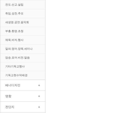
전도.선교.설립
취임.성찬.추모
새생명.공연.음악회
부흥.환영.초청
체육.바자.행사
알파.영어.양육.세미나
암송.표어.비전.말씀
기타기독교행사
기독교현수막배경
+
배너디자인
+
명함
+
전단지