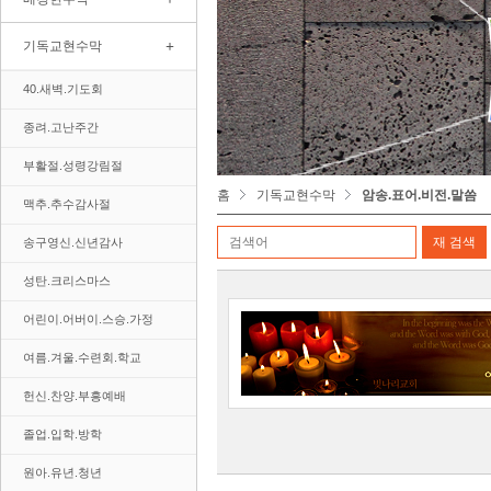
+
기독교현수막
40.새벽.기도회
종려.고난주간
부활절.성령강림절
홈
기독교현수막
암송.표어.비전.말씀
맥추.추수감사절
송구영신.신년감사
성탄.크리스마스
어린이.어버이.스승.가정
여름.겨울.수련회.학교
헌신.찬양.부흥예배
졸업.입학.방학
원아.유년.청년