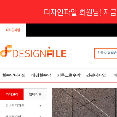
한글자 검색은
현수막디자인
배경현수막
기독교현수막
간판디자인
카테고리
업데이트
+
현수막디자인
+
배경현수막