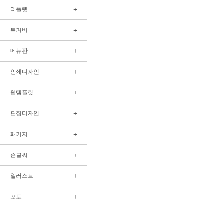
+
리플렛
+
북커버
+
메뉴판
+
인쇄디자인
+
웹템플릿
+
편집디자인
+
패키지
+
손글씨
+
일러스트
+
포토