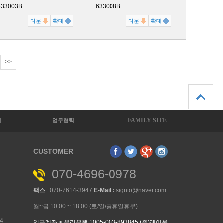
633003B
633008B
다운
확대
다운
확대
>>
FAMILY SITE
의
업무협력
CUSTOMER
070-4696-0978
팩스
: 070-7614-3947
E-Mail :
signto@naver.com
월~금 10:00 ~ 18:00 (토/일/공휴일휴무)
34
입금계좌 > 우리은행 1005-003-893845 (주)레이온