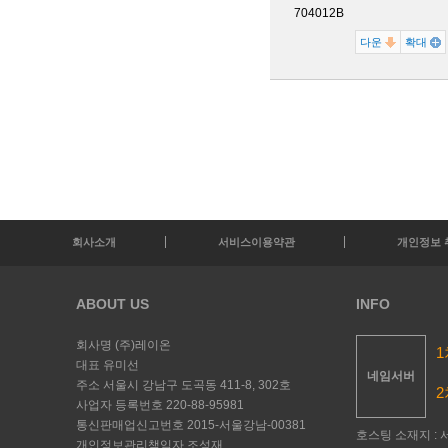
704012B
다운
확대
회사소개
서비스이용약관
개인정보 
ABOUT US
INFO
회사명
(주)레이온
1
대표
유미선
네임서버
주소
서울시 강남구 도곡동 411-8, 302호
2
사업자 등록번호
220-88-95981
통신판매업신고번호
2015-서울강남-00381
호스팅 소재지 : 서
개인정보관리책임자
조성재