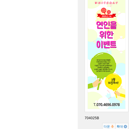
704025B
다운
확대