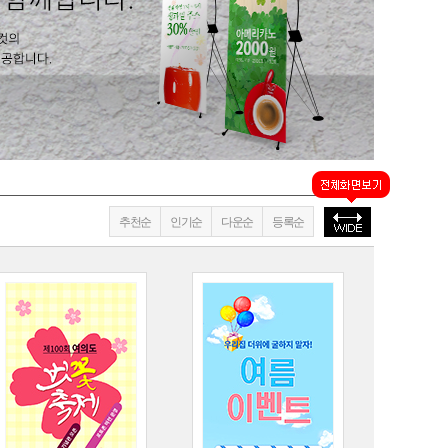
추천순
인기순
다운순
등록순