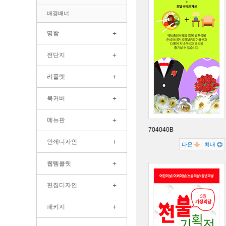
배경배너
+
명함
+
전단지
+
리플렛
+
북커버
+
메뉴판
704040B
+
인쇄디자인
다운
확대
+
웹템플릿
+
편집디자인
+
패키지