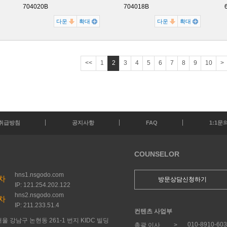
704020B
704018B
다운
확대
다운
확대
<<
1
2
3
4
5
6
7
8
9
10
>
취급방침
공지사항
FAQ
1:1문
COUNSELOR
hns1.nsgodo.com
차
방문상담신청하기
IP: 121.254.202.122
hns2.nsgodo.com
차
IP: 211.233.51.4
컨텐츠 사업부
울 강남구 논현동 261-1 번지 KIDC 빌딩
010-8910-60
총괄 이사 >