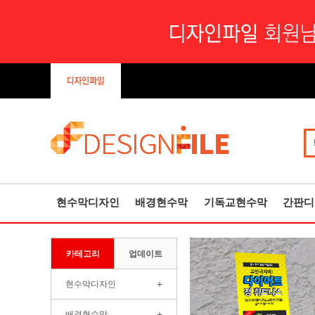
현수막디자인
배경현수막
기독교현수막
간판디
카테고리
업데이트
+
현수막디자인
+
배경현수막