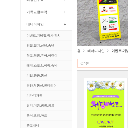
+
기독교현수막
+
배너디자인
이벤트.기념일.행사.잔치
명절.절기.신년.송년
홈
배너디자인
이벤트.기
학교.학원.유아.어린이
레저.스포츠.여행.숙박
기업.금융.통신
분양.부동산.인테리어
기타디자인
뷰티.미용.병원.의료
음식.요리.마트
종교배너