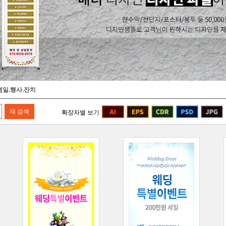
념일.행사.잔치
확장자별 보기