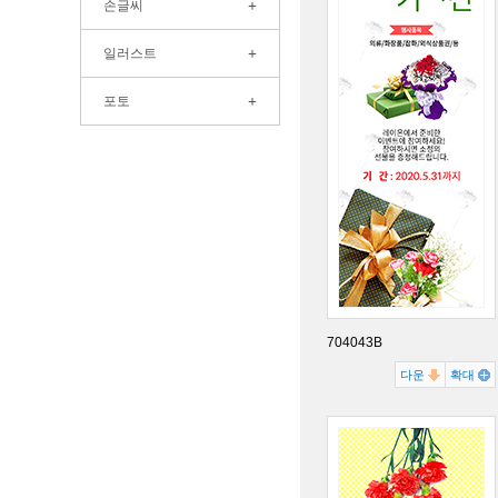
+
손글씨
+
일러스트
+
포토
704043B
다운
확대