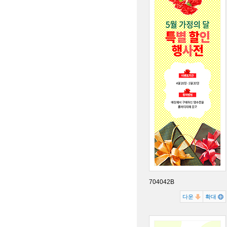
704042B
다운
확대