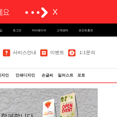
입
로그인
마이페이지
고객센터
포인트충전
서비스안내
이벤트
1:1문의
디자인
인쇄디자인
손글씨
일러스트
포토