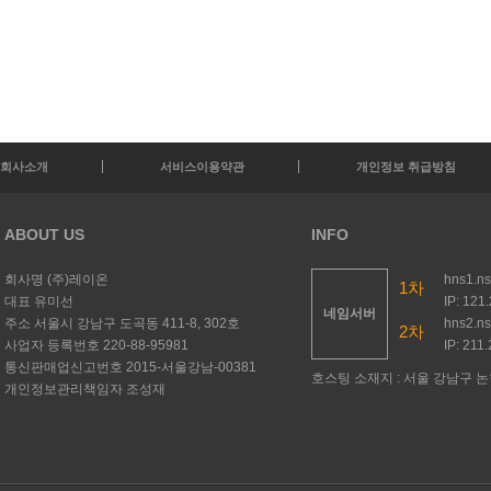
회사소개
서비스이용약관
개인정보 취급방침
ABOUT US
INFO
회사명
(주)레이온
hns1.n
1차
대표
유미선
IP: 121
네임서버
주소
서울시 강남구 도곡동 411-8, 302호
hns2.n
2차
사업자 등록번호
220-88-95981
IP: 211
통신판매업신고번호
2015-서울강남-00381
호스팅 소재지 : 서울 강남구 논현
개인정보관리책임자
조성재