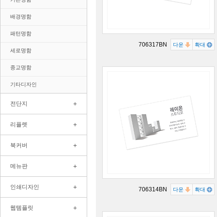
배경명함
패턴명함
706317BN
다운
확대
세로명함
종교명함
기타디자인
+
전단지
+
리플렛
+
북커버
+
메뉴판
+
인쇄디자인
706314BN
다운
확대
+
웹템플릿