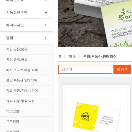
+
기독교현수막
+
배너디자인
+
명함
기업.금융.통신
홈
명함
분양.부동산.인테리어
음식.요리.마트
레저.스포츠.여행.숙박
분양.부동산.인테리어
학교.학원.유아.어린이
뷰티.미용.병원.의료
약도명함
쿠폰명함
기본명함