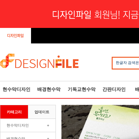
한글자 검색은
현수막디자인
배경현수막
기독교현수막
간판디자인
카테고리
업데이트
+
현수막디자인
+
배경현수막