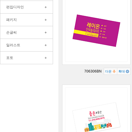
+
편집디자인
+
패키지
+
손글씨
+
일러스트
+
포토
706306BN
다운
확대