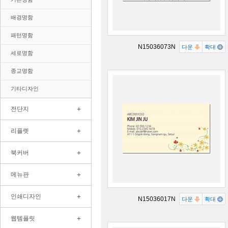
배경명함
패턴명함
N15036073N
다운
확대
세로명함
종교명함
기타디자인
+
전단지
+
리플렛
+
북커버
+
메뉴판
+
인쇄디자인
N15036017N
다운
확대
+
웹템플릿