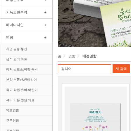
+
기독교현수막
+
배너디자인
+
명함
기업.금융.통신
홈
명함
배경명함
음식.요리.마트
레저.스포츠.여행.숙박
분양.부동산.인테리어
학교.학원.유아.어린이
뷰티.미용.병원.의료
약도명함
쿠폰명함
기본명함