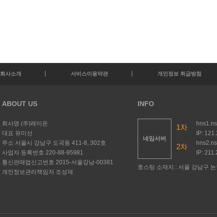
회사소개
서비스이용약관
개인정보 취급방침
ABOUT US
INFO
회사명
(주)레이온
hns1.n
1차
대표
유미선
IP: 121
네임서버
주소
서울시 강남구 도곡동 411-8, 302호
hns2.n
2차
사업자 등록번호
220-88-95981
IP: 211
통신판매업신고번호
2015-서울강남-00381
호스팅 소재지 : 서울 강남구 논현
개인정보관리책임자
조성재