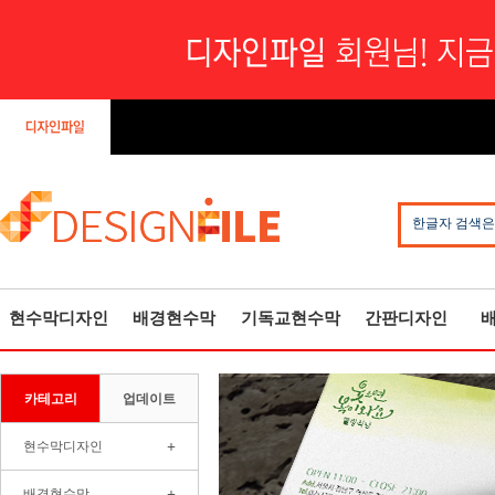
한글자 검색은
현수막디자인
배경현수막
기독교현수막
간판디자인
카테고리
업데이트
+
현수막디자인
+
배경현수막