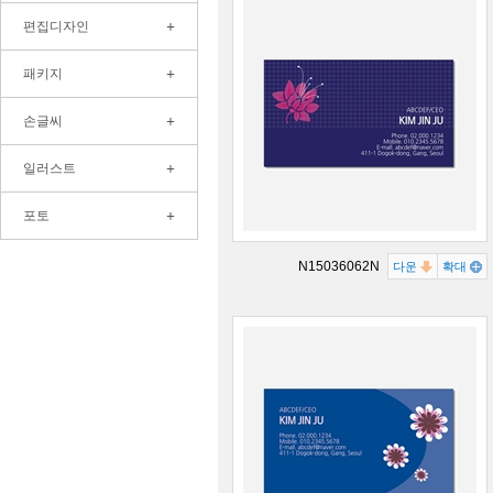
+
편집디자인
+
패키지
+
손글씨
+
일러스트
+
포토
N15036062N
다운
확대