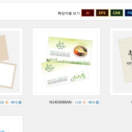
확장자별 보기
N1403088AN
다운
확대
다운
확대