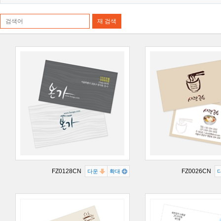
FZ0128CN
FZ0026CN
다운
확대