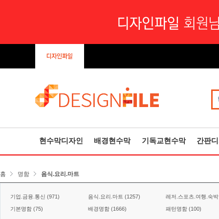
현수막디자인
배경현수막
기독교현수막
간판디
홈
명함
음식.요리.마트
기업.금융.통신 (971)
음식.요리.마트 (1257)
레저.스포츠.여행.숙박 (
기본명함 (75)
배경명함 (1666)
패턴명함 (100)