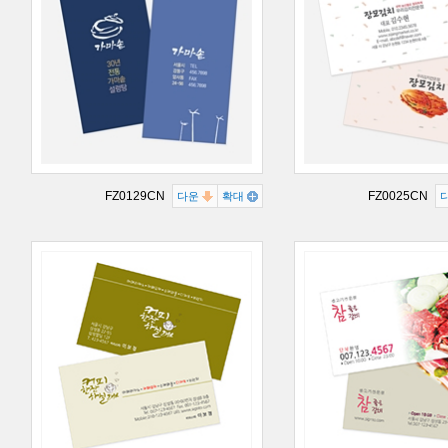
FZ0129CN
FZ0025CN
다운
확대