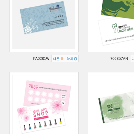
PA0281W
706357AN
다운
확대