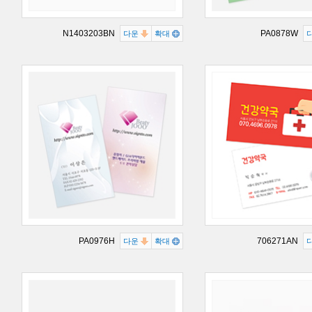
N1403203BN
PA0878W
다운
확대
PA0976H
706271AN
다운
확대