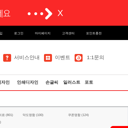
입
로그인
마이페이지
고객센터
포인트충전
서비스안내
이벤트
1:1문의
디자인
인쇄디자인
손글씨
일러스트
포토
료 (801)
약도명함 (100)
쿠폰명함 (124)
)