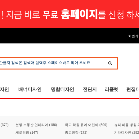
회원가
한글자 검색은 검색어 입력후 스페이스바로 띄어 쓰세요
자인
배너디자인
명함디자인
전단지
리플렛
편집
372)
분양.부동산.인테리어 (186)
학교.학원.유아.어린이 (599)
뷰티.미용.병원.의
세로명함 (147)
종교명함 (172)
기타디자인 (282