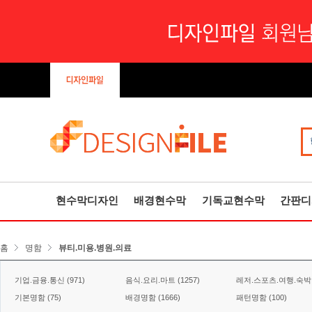
현수막디자인
배경현수막
기독교현수막
간판디
홈
명함
뷰티.미용.병원.의료
기업.금융.통신 (971)
음식.요리.마트 (1257)
레저.스포츠.여행.숙박 (
기본명함 (75)
배경명함 (1666)
패턴명함 (100)