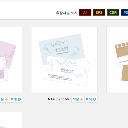
확장자별 보기
N1403256AN
다운
확대
다운
확대