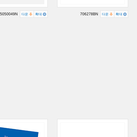
5050049N
706278BN
다운
확대
다운
확대