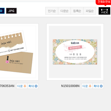
인기순
다운순
등록순
파일순
706353AN
N15010008N
다운
확대
다운
확대