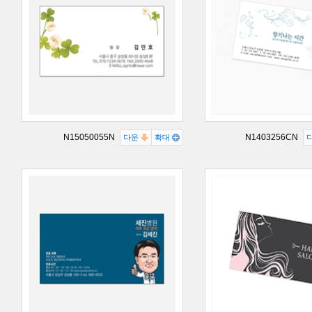
N15050055N
N1403256CN
다운
확대