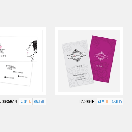
706359AN
PA0964H
다운
확대
다운
확대