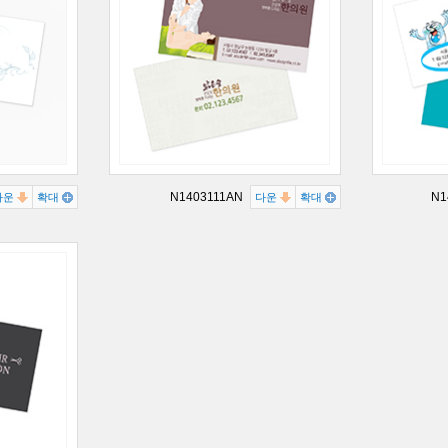
N1403111AN
N1
다운
확대
다운
확대